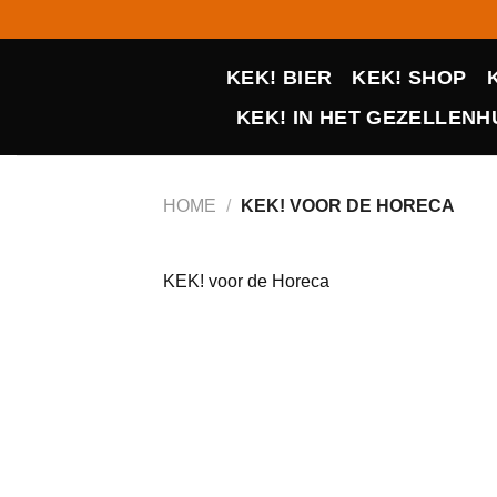
Ga
naar
inhoud
KEK! BIER
KEK! SHOP
KEK! IN HET GEZELLENHU
HOME
/
KEK! VOOR DE HORECA
KEK! voor de Horeca