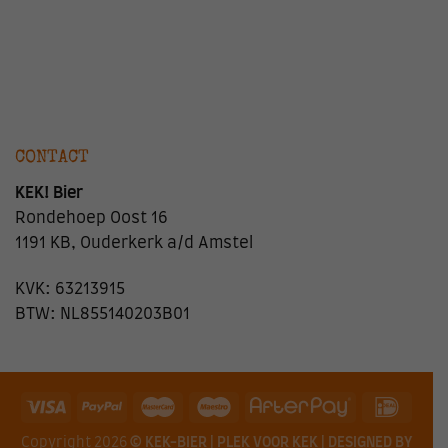
CONTACT
KEK! Bier
Rondehoep Oost 16
1191 KB, Ouderkerk a/d Amstel
KVK: 63213915
BTW: NL855140203B01
Copyright 2026
© KEK-BIER | PLEK VOOR KEK | DESIGNED BY