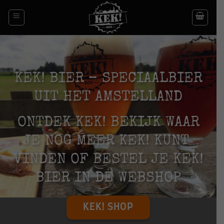
Ga
naar
inhoud
KEK! BIER – SPECIAALBIER
UIT HET AMSTELLAND
ONTDEK KEK!
BEKIJK WAAR
JE
NOG MEER KEK!
KUNT
VINDEN
OF BESTEL JE KEK!
BIER IN DE WEBSHOP
KEK! SHOP