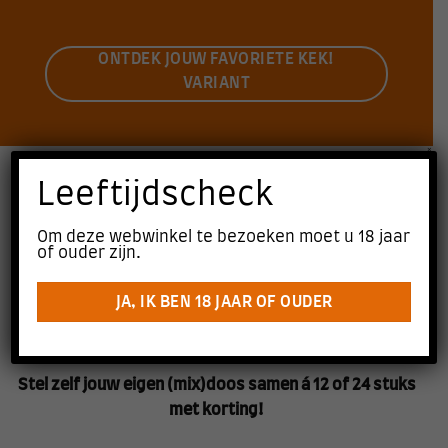
ONTDEK JOUW FAVORIETE KEK!
VARIANT
×
ONZE ZES KEK! SPECIAALBIEREN
Leeftijdscheck
BESTEL KEK! BIER (MIX)DOOS 12 STUKS
Om deze webwinkel te bezoeken moet u 18 jaar
of ouder zijn.
JA, IK BEN 18 JAAR OF OUDER
BESTEL KEK! BIER (MIX)DOOS 24 STUKS
Stel zelf jouw eigen (mix)doos samen á 12 of 24 stuks
met korting!