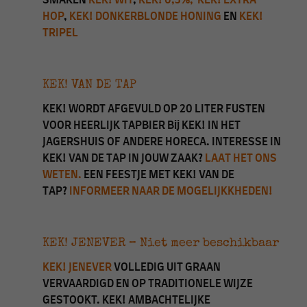
SMAKEN
KEK! WIT
,
KEK! 0,3%,
KEK! EXTRA
HOP
,
KEK! DONKERBLONDE HONING
EN
KEK!
TRIPEL
KEK! VAN DE TAP
KEK! WORDT AFGEVULD OP 20 LITER FUSTEN
VOOR HEERLIJK TAPBIER Bij KEK! IN HET
JAGERSHUIS OF ANDERE HORECA. INTERESSE IN
KEK! VAN DE TAP IN JOUW ZAAK?
LAAT HET ONS
WETEN.
EEN FEESTJE MET KEK! VAN DE
TAP?
INFORMEER NAAR DE MOGELIJKKHEDEN!
KEK! JENEVER – Niet meer beschikbaar
KEK! JENEVER
VOLLEDIG UIT GRAAN
VERVAARDIGD EN OP TRADITIONELE WIJZE
GESTOOKT. KEK! AMBACHTELIJKE