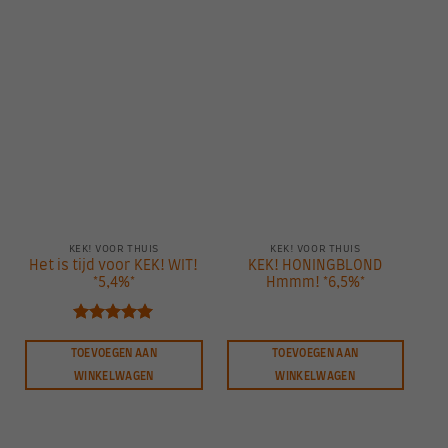
KEK! VOOR THUIS
KEK! VOOR THUIS
Het is tijd voor KEK! WIT!
KEK! HONINGBLOND
Fr
*5,4%*
Hmmm! *6,5%*
Gewaardeerd
5.00
uit 5
TOEVOEGEN AAN
TOEVOEGEN AAN
WINKELWAGEN
WINKELWAGEN