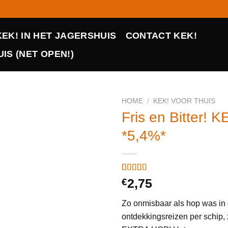
KEK! IN HET JAGERSHUIS
CONTACT KEK!
IS (NET OPEN!)
HOME
/
KEK! VOOR THUIS
Fris en Bitter!
*5,4%*
Gewaardeerd
1
€
2,75
5.00
op 5
gebaseerd
Zo onmisbaar als hop was in 
op
klant
waardering
ontdekkingsreizen per schip,