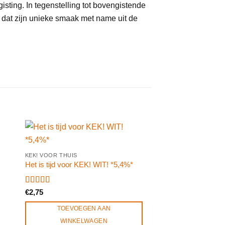
gisting. In tegenstelling tot bovengistende
ier dat zijn unieke smaak met name uit de
KEK! VOOR THUIS
Het is tijd voor KEK! WIT! *5,4%*
Gewaardeerd
€
2,75
5.00
uit 5
TOEVOEGEN AAN
WINKELWAGEN