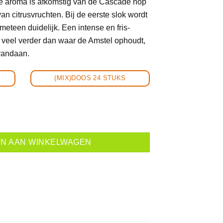
aroma is afkomstig van de Cascade hop
n citrusvruchten. Bij de eerste slok wordt
eteen duidelijk. Een intense en fris-
t veel verder dan waar de Amstel ophoudt,
vandaan.
(MIX)DOOS 24 STUKS
OP! *5,4%* aantal
N AAN WINKELWAGEN