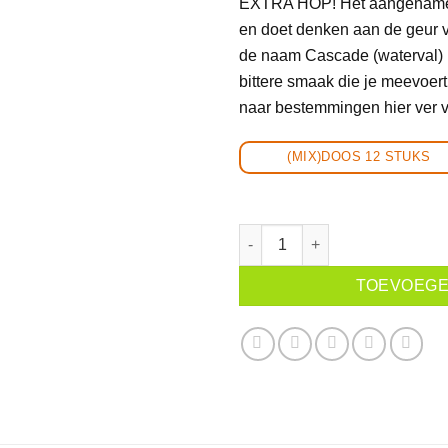
EXTRA HOP! Het aangename 
en doet denken aan de geur va
de naam Cascade (waterval) m
bittere smaak die je meevoer
naar bestemmingen hier ver 
(MIX)DOOS 12 STUKS
Fris en Bitter! KEK! EXTRA H
TOEVOEGE