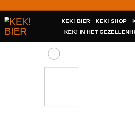
Ga
naar
inhoud
KEK! BIER
KEK! SHOP
KEK! IN HET GEZELLENHU