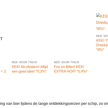
KEK! VO
T
KEK! T
Driedub
*8%*
KEK! VOOR THUIS
KEK! VOOR THUIS
KEK! Alcoholarm! Altijd
Fris en Bitter! KEK!
 + 2
een goed idee! *0,3%*
EXTRA HOP! *5,4%*
ing van bier tijdens de lange ontdekkingsreizen per schip, zo