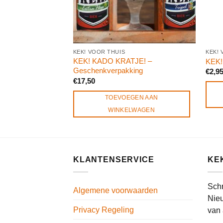
KEK! VOOR THUIS
KEK! 
KEK! KADO KRATJE! –
KEK!
Geschenkverpakking
€
2,9
€
17,50
TOEVOEGEN AAN
WINKELWAGEN
KLANTENSERVICE
KE
Schr
Algemene voorwaarden
Nieu
Privacy Regeling
van 