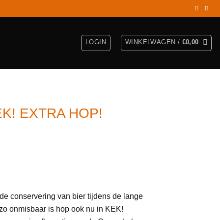
LOGIN
WINKELWAGEN /
€
0,00
 KEK! EXTRA HOP!
de conservering van bier tijdens de lange
 zo onmisbaar is hop ook nu in KEK!