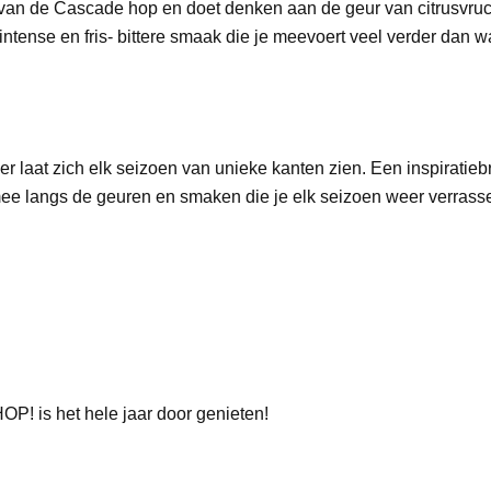
n de Cascade hop en doet denken aan de geur van citrusvruch
ntense en fris- bittere smaak die je meevoert veel verder dan 
vier laat zich elk seizoen van unieke kanten zien. Een inspirati
mee langs de geuren en smaken die je elk seizoen weer verras
P! is het hele jaar door genieten!