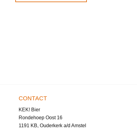
KEK! VOOR THUIS
KEK! HOODY! – U
€
27,50
OPTIES SELECTE
CONTACT
KEK! Bier
Rondehoep Oost 16
1191 KB, Ouderkerk a/d Amstel