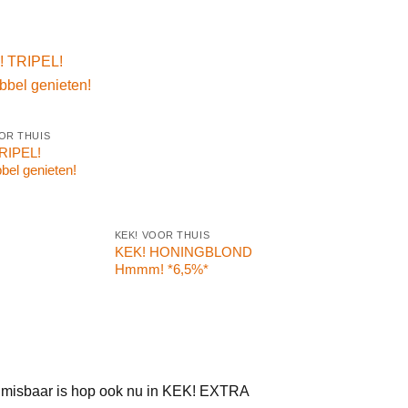
KEK! VOOR THUIS
Het is tijd voor KEK!
OR THUIS
WIT! *5,4%*
RIPEL!
bel genieten!
KEK! VOOR THUIS
KEK! HONINGBLOND
Hmmm! *6,5%*
 onmisbaar is hop ook nu in KEK! EXTRA