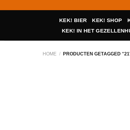
Ga
naar
inhoud
KEK! BIER
KEK! SHOP
KEK! IN HET GEZELLENHU
HOME
/
PRODUCTEN GETAGGED “21