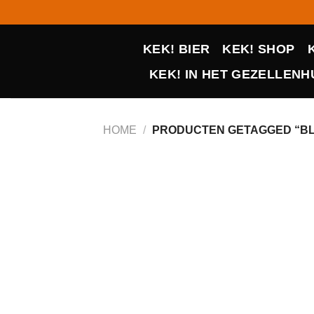
Ga
naar
inhoud
KEK! BIER
KEK! SHOP
KEK! IN HET GEZELLENHU
HOME
/
PRODUCTEN GETAGGED “B