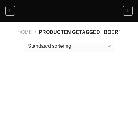
Ga
naar
inhoud
HOME
/
PRODUCTEN GETAGGED “BOER”