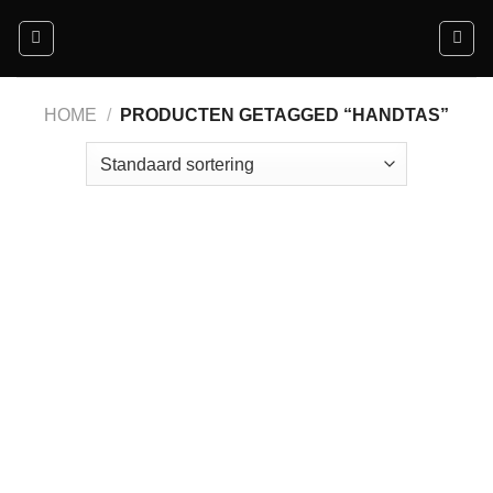
Ga
naar
inhoud
HOME
/
PRODUCTEN GETAGGED “HANDTAS”