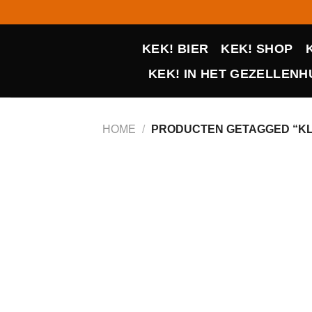
Ga
naar
inhoud
KEK! BIER
KEK! SHOP
KEK! IN HET GEZELLENHU
HOME
/
PRODUCTEN GETAGGED “K