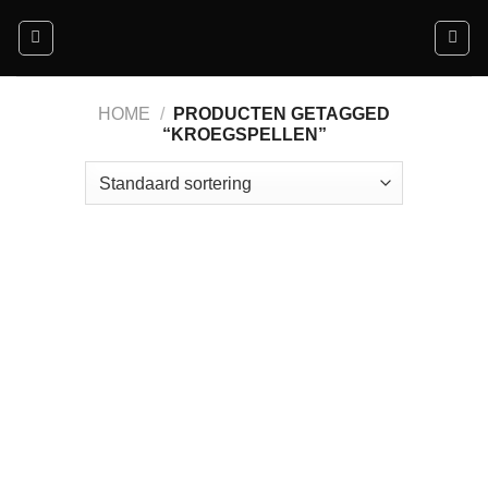
Ga
naar
inhoud
HOME
/
PRODUCTEN GETAGGED
“KROEGSPELLEN”