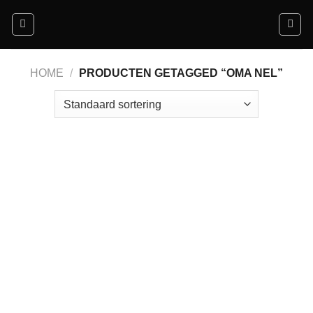
Ga
naar
inhoud
HOME
/
PRODUCTEN GETAGGED “OMA NEL”