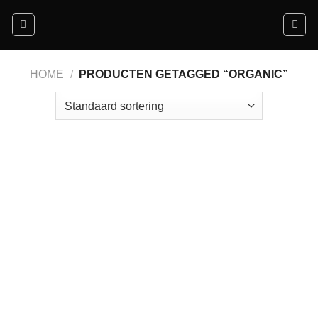
Ga
naar
inhoud
HOME
/
PRODUCTEN GETAGGED “ORGANIC”