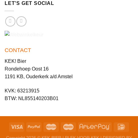
LET'S GET SOCIAL
CONTACT
KEK! Bier
Rondehoep Oost 16
1191 KB, Ouderkerk a/d Amstel
KVK: 63213915
BTW: NL855140203B01
Copyright 2026
© KEK-BIER | PLEK VOOR KEK | DESIGNED BY