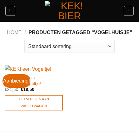
Ga
naar
inhoud
HOME
/
PRODUCTEN GETAGGED “VOGELHUISJE”
KEK! VOOR THUIS
Aanbieding!
KEK! een Vogeltje!
Oorspronkelijke
Huidige
€
21,50
€
19,50
prijs
prijs
was:
is:
TOEVOEGEN AAN
€21,50.
€19,50.
WINKELWAGEN