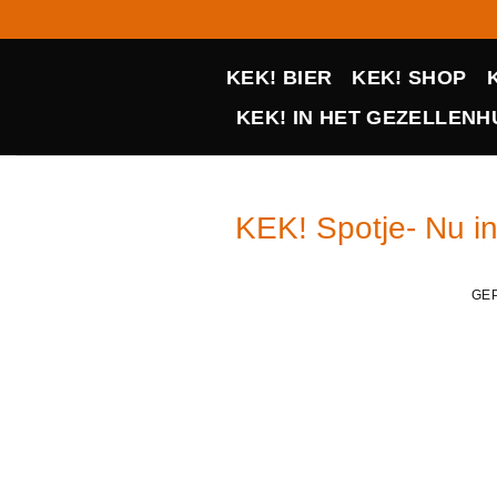
Ga
naar
inhoud
KEK! BIER
KEK! SHOP
KEK! IN HET GEZELLENHU
KEK! Spotje- Nu i
GE