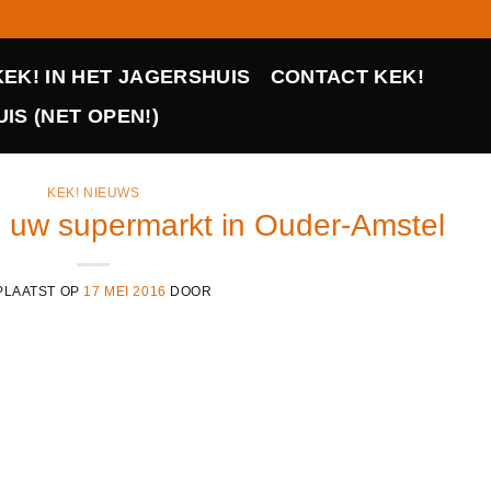
KEK! IN HET JAGERSHUIS
CONTACT KEK!
IS (NET OPEN!)
KEK! NIEUWS
n uw supermarkt in Ouder-Amstel
PLAATST OP
17 MEI 2016
DOOR