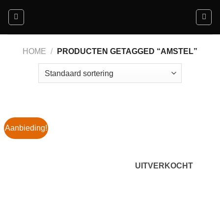
Ga
naar
inhoud
HOME
/
PRODUCTEN GETAGGED “AMSTEL”
Aanbieding!
UITVERKOCHT