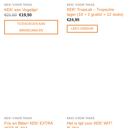
KEK! VOOR THUIS
KEK! VOOR THUIS
KEK! Tropicali – Tropische
KEK! een Vogeltje!
lager (10 + 2 gratis! = 12 stuks)
Oorspronkelijke
Huidige
€
21,50
€
19,50
prijs
prijs
€
24,95
was:
is:
TOEVOEGEN AAN
€21,50.
€19,50.
LEES VERDER
WINKELWAGEN
KEK! VOOR THUIS
KEK! VOOR THUIS
Fris en Bitter! KEK! EXTRA
Het is tijd voor KEK! WIT!