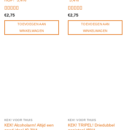
HOP! *5,4%*
*5,4%*
Gewaardeerd
Gewaardeerd
€
2,75
€
2,75
5.00
uit 5
5.00
uit 5
TOEVOEGEN AAN
TOEVOEGEN AAN
WINKELWAGEN
WINKELWAGEN
KEK! VOOR THUIS
KEK! VOOR THUIS
KEK! Alcoholarm! Altijd een
KEK! TRIPEL! Driedubbel