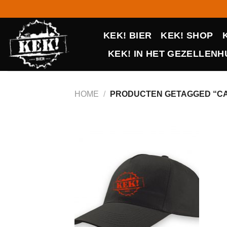
Ga
naar
inhoud
KEK! BIER
KEK! SHOP
KEK! IN HET GEZELLENHU
HOME
/
PRODUCTEN GETAGGED “C