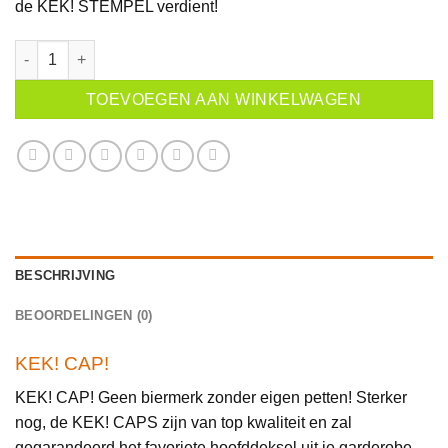
de KEK! STEMPEL verdient!
KEK! CAP! - Handgedrukt en 100% katoen aantal
TOEVOEGEN AAN WINKELWAGEN
BESCHRIJVING
BEOORDELINGEN (0)
KEK! CAP!
KEK! CAP! Geen biermerk zonder eigen petten! Sterker
nog, de KEK! CAPS zijn van top kwaliteit en zal
gegarandeerd het favoriete hoofddeksel uit je garderobe