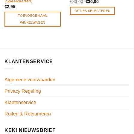
(Speelkaarten)
Oorspronkelijke
Huidige
€
33,00
€
30,00
prijs
prijs
€
2,95
was:
is:
OPTIES SELECTEREN
€33,00.
€30,00.
TOEVOEGEN AAN
WINKELWAGEN
KLANTENSERVICE
Algemene voorwaarden
Privacy Regeling
Klantenservice
Ruilen & Retourneren
KEK! NIEUWSBRIEF