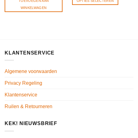
TOEVOEGEN AAN
OPTIES SELECTEREN
€21,50.
€19,50.
WINKELWAGEN
KLANTENSERVICE
Algemene voorwaarden
Privacy Regeling
Klantenservice
Ruilen & Retourneren
KEK! NIEUWSBRIEF