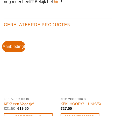
nog meer heeft? Bekijk het
hier
!
GERELATEERDE PRODUCTEN
Aanbieding!
KEK! VOOR THUIS
KEK! VOOR THUIS
KEK! een Vogeltje!
KEK! HOODY! – UNISEX
Oorspronkelijke
Huidige
€
21,50
€
19,50
€
27,50
prijs
prijs
was:
is: