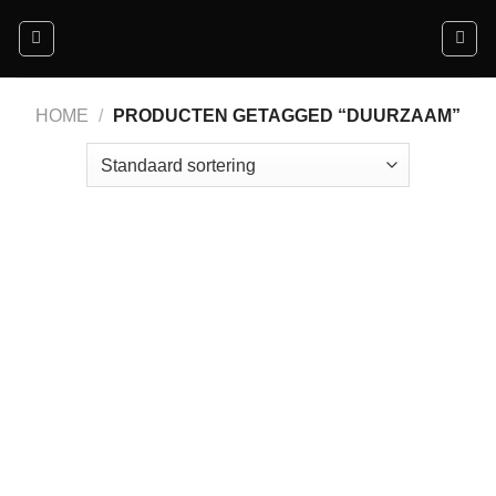
Ga
naar
inhoud
HOME
/
PRODUCTEN GETAGGED “DUURZAAM”