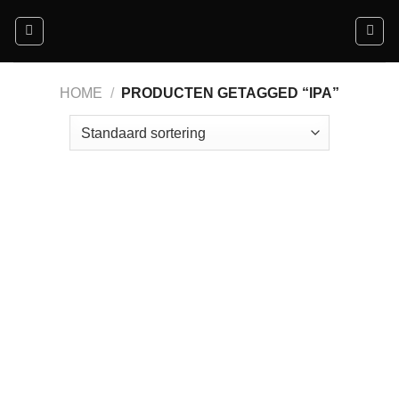
Ga
naar
inhoud
HOME
/
PRODUCTEN GETAGGED “IPA”