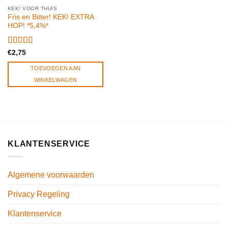
KEK! VOOR THUIS
Fris en Bitter! KEK! EXTRA
HOP! *5,4%*
Gewaardeerd
€
2,75
5.00
uit 5
TOEVOEGEN AAN
WINKELWAGEN
KLANTENSERVICE
Algemene voorwaarden
Privacy Regeling
Klantenservice