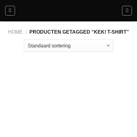
Ga
naar
inhoud
HOME
/
PRODUCTEN GETAGGED “KEK! T-SHIRT”