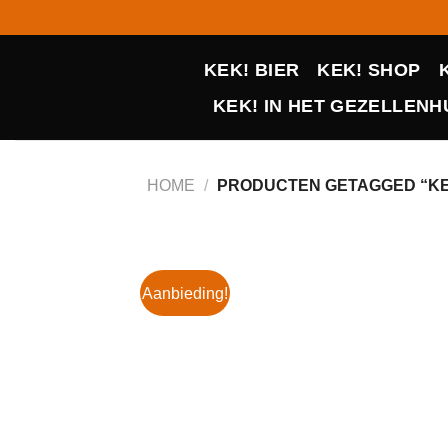
Ga
naar
inhoud
KEK! BIER
KEK! SHOP
KEK! IN HET GEZELLENHU
HOME
/
PRODUCTEN GETAGGED “KE
Aanbieding!