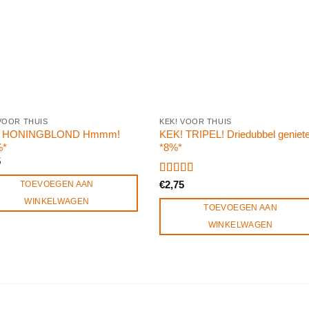
VOOR THUIS
KEK! VOOR THUIS
! HONINGBLOND Hmmm!
KEK! TRIPEL! Driedubbel geniet
%*
*8%*
5
Gewaardeerd
TOEVOEGEN AAN
€
2,75
5.00
uit 5
WINKELWAGEN
TOEVOEGEN AAN
WINKELWAGEN