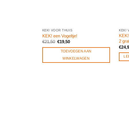
KEK! VOOR THUIS
KEK! 
KEK! 
KEK! een Vogeltje!
2 gra
Oorspronkelijke
Huidige
€
21,50
€
19,50
prijs
prijs
€
24,
was:
is:
TOEVOEGEN AAN
€21,50.
€19,50.
LE
WINKELWAGEN