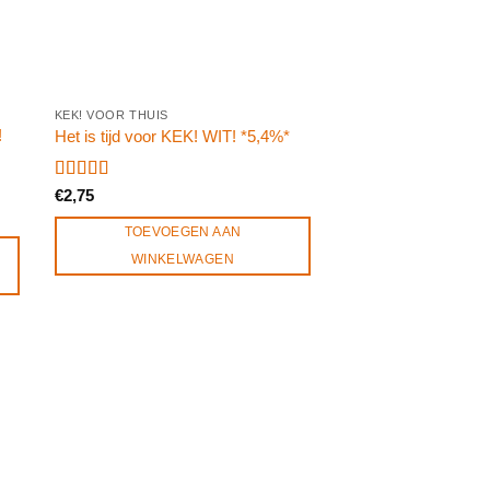
KEK! VOOR THUIS
!
Het is tijd voor KEK! WIT! *5,4%*
Gewaardeerd
€
2,75
5.00
uit 5
TOEVOEGEN AAN
WINKELWAGEN