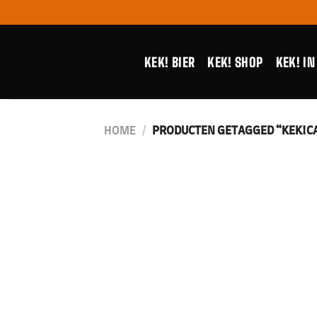
Ga
naar
inhoud
KEK! BIER
KEK! SHOP
KEK! IN
HOME
/
PRODUCTEN GETAGGED “KEK!C