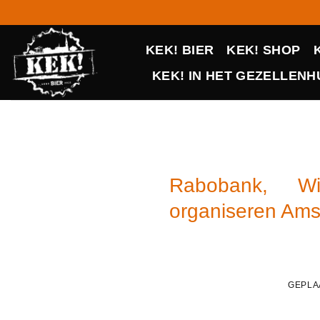
Ga
naar
inhoud
KEK! BIER
KEK! SHOP
KEK! IN HET GEZELLENHU
Rabobank, W
organiseren Amst
GEPLA