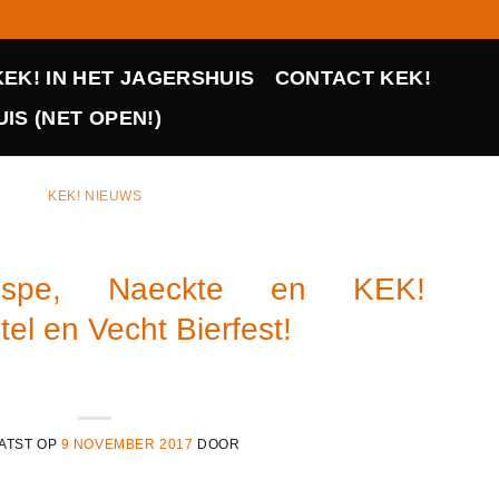
KEK! IN HET JAGERSHUIS
CONTACT KEK!
IS (NET OPEN!)
KEK! NIEUWS
ispe, Naeckte en KEK!
el en Vecht Bierfest!
ATST OP
9 NOVEMBER 2017
DOOR