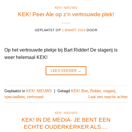
KEK! NIEUWS
KEK! Peer Ale op z’n vertrouwde plek!
GEPLAATST OP
1 MAART 2016
DOOR
Op het vertrouwde plekje bij Bart Ridder! De slagerij is
weer helemaal KEK!
LEES VERDER
→
Geplaatst in
KEK! NIEUWS
|
Getagd
KEK! Bier
,
Ridder
,
slagerij
,
speciaalbier
,
vertrouwd
Laat een reactie achter
KEK! NIEUWS
KEK! IN DE MEDIA- JE BENT EEN
ECHTE OUDERKERKER ALS….