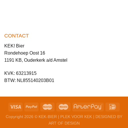
CONTACT
KEK! Bier
Rondehoep Oost 16
1191 KB, Ouderkerk a/d Amstel
KVK: 63213915
BTW: NL855140203B01
Copyright 2026
© KEK-BIER | PLEK VOOR KEK | DESIGNED BY
ART OF DESIGN