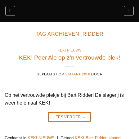
Ga
naar
inhoud
TAG ARCHIEVEN:
RIDDER
KEK! NIEUWS
KEK! Peer Ale op z’n vertrouwde plek!
GEPLAATST OP
1 MAART 2016
DOOR
Op het vertrouwde plekje bij Bart Ridder! De slagerij is
weer helemaal KEK!
LEES VERDER
→
Geplaatst in
KEK! NIEUWS
|
Getagd
KEK! Bier
,
Ridder
,
slagerij
,