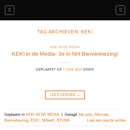
Ga
naar
inhoud
TAG ARCHIEVEN:
KEK!
KEK! IN DE MEDIA
KEK! in de Media- 3e in NH Bierverkiezing!
GEPLAATST OP
7 JUNI 2016
DOOR
LEES VERDER
→
Geplaatst in
KEK! IN DE MEDIA
|
Getagd
3de prijs
,
Alkmaar
,
Bierverkiezing
,
KEK!
,
NHleeft
,
RTVNH
Laat een reactie achter