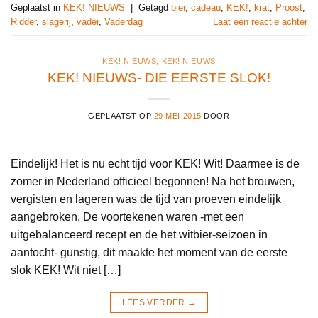
Geplaatst in
KEK! NIEUWS
|
Getagd
bier
,
cadeau
,
KEK!
,
krat
,
Proost
,
Ridder
,
slagerij
,
vader
,
Vaderdag
Laat een reactie achter
KEK! NIEUWS
,
KEK! NIEUWS
KEK! NIEUWS- DIE EERSTE SLOK!
GEPLAATST OP
29 MEI 2015
DOOR
Eindelijk! Het is nu echt tijd voor KEK! Wit! Daarmee is de
zomer in Nederland officieel begonnen! Na het brouwen,
vergisten en lageren was de tijd van proeven eindelijk
aangebroken. De voortekenen waren -met een
uitgebalanceerd recept en de het witbier-seizoen in
aantocht- gunstig, dit maakte het moment van de eerste
slok KEK! Wit niet […]
LEES VERDER
→