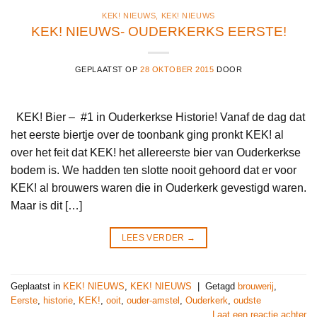
KEK! NIEUWS
,
KEK! NIEUWS
KEK! NIEUWS- OUDERKERKS EERSTE!
GEPLAATST OP
28 OKTOBER 2015
DOOR
KEK! Bier – #1 in Ouderkerkse Historie! Vanaf de dag dat
het eerste biertje over de toonbank ging pronkt KEK! al
over het feit dat KEK! het allereerste bier van Ouderkerkse
bodem is. We hadden ten slotte nooit gehoord dat er voor
KEK! al brouwers waren die in Ouderkerk gevestigd waren.
Maar is dit […]
LEES VERDER
→
Geplaatst in
KEK! NIEUWS
,
KEK! NIEUWS
|
Getagd
brouwerij
,
Eerste
,
historie
,
KEK!
,
ooit
,
ouder-amstel
,
Ouderkerk
,
oudste
Laat een reactie achter