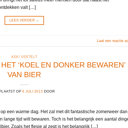
ontdekken valt […]
LEES VERDER
→
Laat een reactie a
KEK! VERTELT
R HET ‘KOEL EN DONKER BEWAREN’
VAN BIER
PLAATST OP
6 JULI 2015
DOOR
je op een warme dag. Het zal met dit fantastische zomerweer dan
 lange tijd wilt bewaren. Toch is het belangrijk een aantal ding
er. Zoals het flesje al zegt is het belangrijk […]