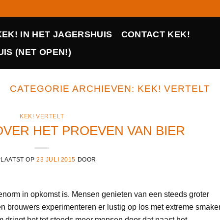
KEK! IN HET JAGERSHUIS
CONTACT KEK!
IS (NET OPEN!)
CATEGORIE ARCHIEVEN:
KEK! VERTELT
KEK! VERTELT
 OVER HET PROEVEN VAN BIER
LAATST OP
23 JULI 2015
DOOR
 enorm in opkomst is. Mensen genieten van een steeds groter
en brouwers experimenteren er lustig op los met extreme smake
dringt het tot steeds meer mensen door dat naast het