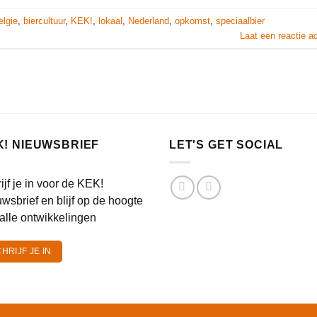
elgie
,
biercultuur
,
KEK!
,
lokaal
,
Nederland
,
opkomst
,
speciaalbier
Laat een reactie a
K! NIEUWSBRIEF
LET'S GET SOCIAL
ijf je in voor de KEK!
wsbrief en blijf op de hoogte
alle ontwikkelingen
HRIJF JE IN