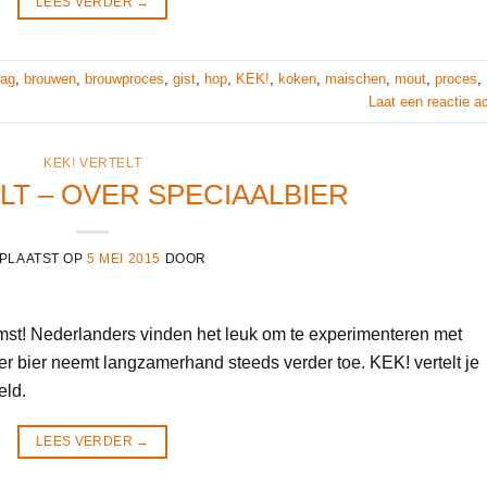
LEES VERDER
→
dag
,
brouwen
,
brouwproces
,
gist
,
hop
,
KEK!
,
koken
,
maischen
,
mout
,
proces
,
Laat een reactie a
KEK! VERTELT
LT – OVER SPECIAALBIER
PLAATST OP
5 MEI 2015
DOOR
omst! Nederlanders vinden het leuk om te experimenteren met
er bier neemt langzamerhand steeds verder toe. KEK! vertelt je
eld.
LEES VERDER
→