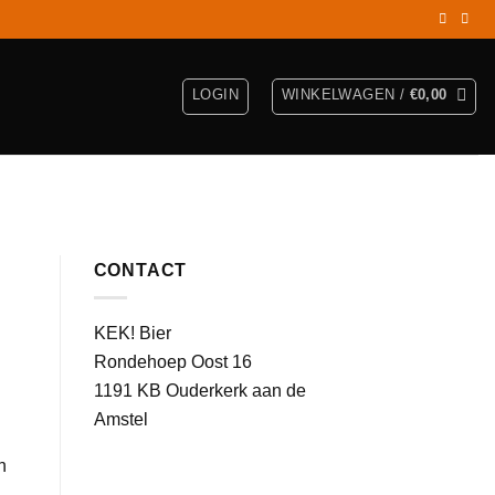
LOGIN
WINKELWAGEN /
€
0,00
CONTACT
KEK! Bier
Rondehoep Oost 16
1191 KB Ouderkerk aan de
Amstel
n