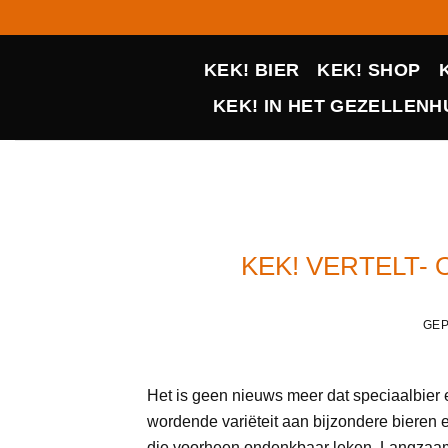
Ga
naar
inhoud
KEK! BIER
KEK! SHOP
KEK! IN HET GEZELLENHU
KEK! VERTELT-
GEP
Het is geen nieuws meer dat speciaalbier
wordende variëteit aan bijzondere bieren 
die voorheen ondenkbaar leken. Langzaam 